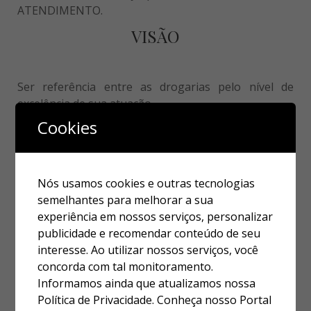
ATENDIMENTO.
VISÃO
Ser referência entre as drogarias pelo nível de
excelência de sua atuação
Cookies
PRINCÍPIOS
Legalidade, moralidade, justiça, transparência,
Nós usamos cookies e outras tecnologias
disciplina, comprometimento, integridade,
semelhantes para melhorar a sua
simplicidade, confiabilidade.
experiência em nossos serviços, personalizar
publicidade e recomendar conteúdo de seu
VALORES
interesse. Ao utilizar nossos serviços, você
concorda com tal monitoramento.
Informamos ainda que atualizamos nossa
Respeito à vida e à dignidade humana; Solidariedade,
Política de Privacidade. Conheça nosso Portal
Comprometimento e compromisso; · Tempestividade