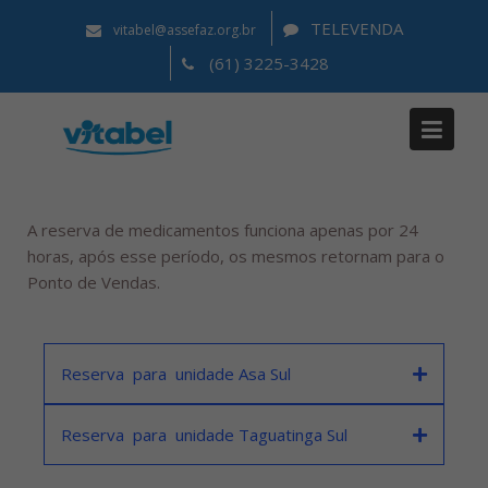
TELEVENDA
vitabel@assefaz.org.br
(61) 3225-3428
RESERVA DE
MEDICAMENTO
Home
RESERVA DE MEDICAMENTO
A reserva de medicamentos funciona apenas por 24
horas, após esse período, os mesmos retornam para o
Ponto de Vendas.
Reserva para unidade Asa Sul
Reserva para unidade Taguatinga Sul