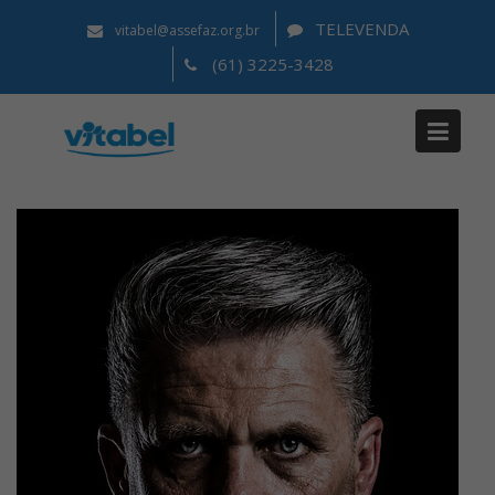
TELEVENDA
vitabel@assefaz.org.br
(61) 3225-3428
Seth Coleman
Home
Seth Coleman